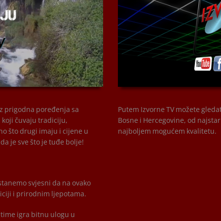
00:00
roz prigodna poređenja sa
Putem Izvorne TV možete gledati 
oji čuvaju tradiciju,
Bosne i Hercegovine, od najstar
o što drugi imaju i cijene u
najboljem mogućem kvalitetu.
a je sve što je tuđe bolje!
ostanemo svjesni da na ovako
iji i prirodnim ljepotama.
time igra bitnu ulogu u