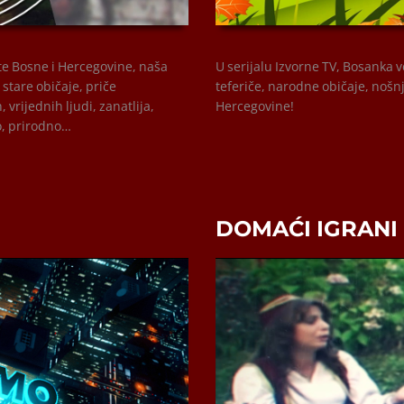
00:00
ote Bosne i Hercegovine, naša
U serijalu Izvorne TV, Bosanka 
 stare običaje, priče
teferiče, narodne običaje, nošnje
vrijednih ljudi, zanatlija,
Hercegovine!
o, prirodno…
DOMAĆI IGRANI