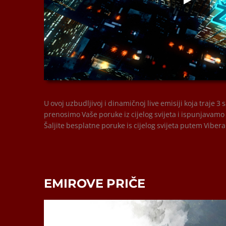
00:00
00:00
U ovoj uzbudljivoj i dinamičnoj live emisiji koja traje 3
prenosimo Vaše poruke iz cijelog svijeta i ispunjavamo
Šaljite besplatne poruke is cijelog svijeta putem Vibera
EMIROVE PRIČE