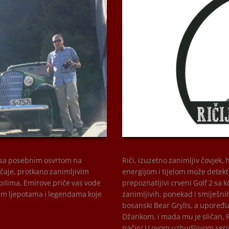
00:00
, sa posebnim osvrtom na
Riči, izuzetno zanimljiv čovje
ičaje, protkano zanimljivim
energijom i tijelom može detektov
ilima. Emirove priče vas vode
prepoznatljivi crveni Golf 2 sa 
nim ljepotama i legendama koje
zanimljivih, ponekad i smiješni
bosanski Bear Grylls, a upoređ
Džankom, i mada mu je sličan, Rič
način! U ovom uzbudljivom serij