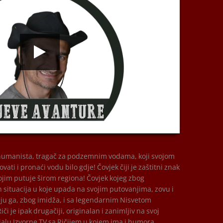
00:00
k, humanista, tragač za podzemnim vodama, koji svojom
ati i pronaći vodu bilo gdje! Čovjek čiji je zaštitni znak
kojim putuje širom regiona! Čovjek kojeg zbog
h situacija u koje upada na svojim putovanjima, zovu i
uju ga, zbog imidža, i sa legendarnim Nisvetom
i je ipak drugačiji, originalan i zanimljiv na svoj
alu Izvorne TV sa Ričijem u kojem ima i humora,