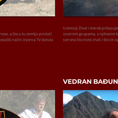
00:00
U emisiji Život i merak prikazuj
ose, a što u tu zemlju privlači
izvornim grupama, o njihovim k
ovački način Izvorna TV donosi
sve ono što niste znali i što će s
VEDRAN BAĐUN