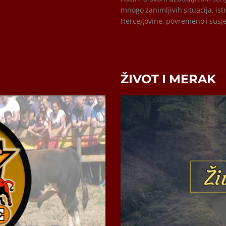
mnogo zanimljivih situacija, is
Hercegovine, povremeno i susj
ŽIVOT I MERAK