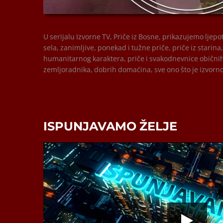
00:00
00:00
U serijalu Izvorne TV, Priče iz Bosne, prikazujemo ljep
sela, zanimljive, ponekad i tužne priče, priče iz starina,
humanitarnog karaktera, priče i svakodnevnice običnih, 
zemljoradnika, dobrih domaćina, sve ono što je izvorn
ISPUNJAVAMO ŽELJE