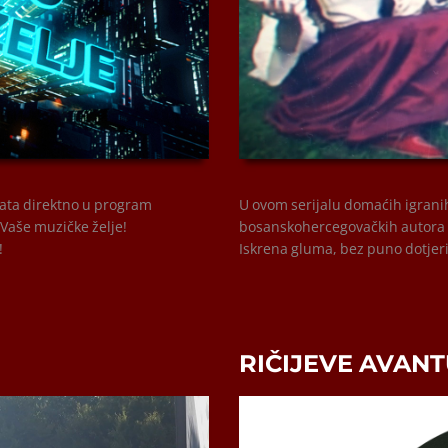
00:00
 sata direktno u program
U ovom serijalu domaćih igranih
 Vaše muzičke želje!
bosanskohercegovačkih autora koj
!
Iskrena gluma, bez puno dotjer
RIČIJEVE AVAN