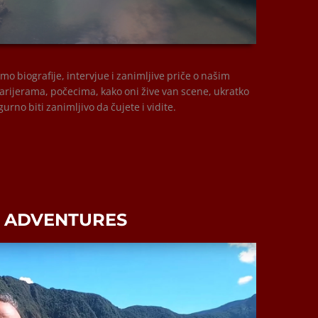
00:00
emo biografije, intervjue i zanimljive priče o našim
arijerama, počecima, kako oni žive van scene, ukratko
igurno biti zanimljivo da čujete i vidite.
 ADVENTURES