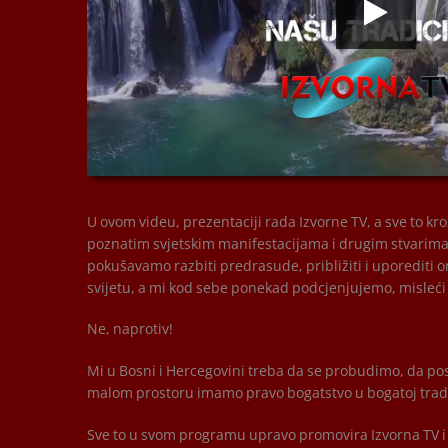
00:00
00:00
U ovom videu, prezentaciji rada Izvorne TV, a sve to k
poznatim svjetskim manifestacijama i drugim stvarima k
pokušavamo razbiti predrasude, približiti i uporediti on
svijetu, a mi kod sebe ponekad podcjenjujemo, misleći d
Ne, naprotiv!
Mi u Bosni i Hercegovini treba da se probudimo, da p
malom prostoru imamo pravo bogatstvo u bogatoj tradic
Sve to u svom programu upravo promovira Izvorna TV i 