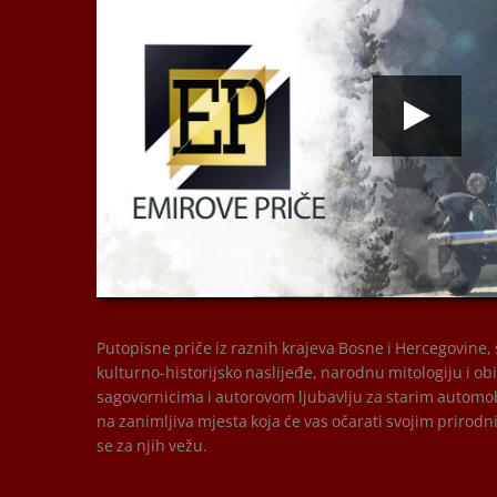
00:00
00:00
Putopisne priče iz raznih krajeva Bosne i Hercegovine
kulturno-historijsko naslijeđe, narodnu mitologiju i ob
sagovornicima i autorovom ljubavlju za starim automob
na zanimljiva mjesta koja će vas očarati svojim prirod
se za njih vežu.