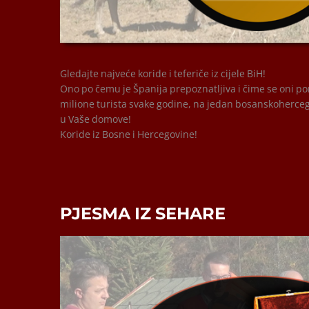
00:00
00:00
Gledajte najveće koride i teferiče iz cijele BiH!
Ono po čemu je Španija prepoznatljiva i čime se oni pon
milione turista svake godine, na jedan bosanskoherceg
u Vaše domove!
Koride iz Bosne i Hercegovine!
PJESMA IZ SEHARE