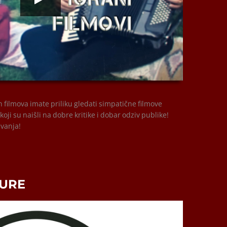
00:00
 filmova imate priliku gledati simpatične filmove
i su naišli na dobre kritike i dobar odziv publike!
ivanja!
TURE