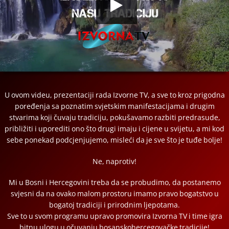
00:00
00:00
U ovom videu, prezentaciji rada Izvorne TV, a sve to kroz prigodna
poređenja sa poznatim svjetskim manifestacijama i drugim
stvarima koji čuvaju tradiciju, pokušavamo razbiti predrasude,
približiti i uporediti ono što drugi imaju i cijene u svijetu, a mi kod
sebe ponekad podcjenjujemo, misleći da je sve što je tuđe bolje!
Ne, naprotiv!
Mi u Bosni i Hercegovini treba da se probudimo, da postanemo
svjesni da na ovako malom prostoru imamo pravo bogatstvo u
bogatoj tradiciji i prirodnim ljepotama.
Sve to u svom programu upravo promovira Izvorna TV i time igra
bitnu ulogu u očuvanju bosanskohercegovačke tradicije!